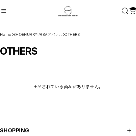
Home
SHOEHURRY!/RBAアパレル
OTHERS
OTHERS
Recommend
おすすめキーワード
Category
商品カテゴリ
SHOEHURRY!/RBAアパレル
RHYMES BASKETBALL ACADEMY
出品されている商品がありません。
SHOEHURRY! LOGO
#HARDWORK #INTENSITY #ENERGY
CULTURE WASN'T BUILT IN A DAY
TO PROTECT.（守）
EVERY DETAIL MATTERS.
HARDWORK
OTHERS
ワークアウトギア
選手ブランド
SHOPPING