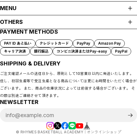
＃TEAMLEON｜松本健児リオン
ALL ITEMS
WHO AM I｜ディクソンジュニアタリキ
MENU
CLOSE
SHOEHURRY!/RBAアパレル
HOME
OTHERS
RHYMES BASKETBALL ACADEMY
ABOUT
SHOEHURRY! LOGO
PAYMENT METHODS
プライバシーポリシー
#HARDWORK #INTENSITY #ENERGY
SHOP GUIDE
CULTURE WASN'T BUILT IN A DAY
特定商取引法に基づく表記
PAYMENT METHODS
PAY ID あと払い
クレジットカード
PayPay
Amazon Pay
TO PROTECT.（守）
会員規約
BLOG
キャリア決済
銀行振込
コンビニ決済またはPay-easy
PayPal
EVERY DETAIL MATTERS.
COMMUNITY
HARDWORK
MEMBERSHIP
SHIPPING & DELIVERY
OTHERS
ワークアウトギア
MYPAGE
ご注文確認メールの送信日から、原則として10営業日以内に発送いたします。
LOGIN
選手ブランド
但し、初回生産等で受注生産となる商品については更にお時間をいただく場合が
CONTACT
＃TEAMLEON｜松本健児リオン
ございます。 また、商品の在庫状況によっては前後する場合がございます。 そ
WHO AM I｜ディクソンジュニアタリキ
の際は別途ご連絡させて頂きます。
NEWSLETTER
©︎ RHYMES BASKETBALL ACADEMY｜オンラインショップ