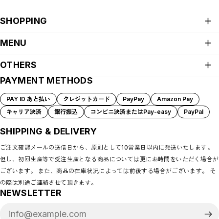
SHOPPING
ALL ITEMS
MENU
SHOEHURRY!/RBAアパレル
HOME
OTHERS
RHYMES BASKETBALL ACADEMY
ABOUT
SHOEHURRY! LOGO
PAYMENT METHODS
プライバシーポリシー
#HARDWORK #INTENSITY #ENERGY
SHOP GUIDE
CULTURE WASN'T BUILT IN A DAY
特定商取引法に基づく表記
PAYMENT METHODS
PAY ID あと払い
クレジットカード
PayPay
Amazon Pay
TO PROTECT.（守）
会員規約
BLOG
キャリア決済
銀行振込
コンビニ決済またはPay-easy
PayPal
EVERY DETAIL MATTERS.
COMMUNITY
HARDWORK
MEMBERSHIP
SHIPPING & DELIVERY
OTHERS
ワークアウトギア
MYPAGE
ご注文確認メールの送信日から、原則として10営業日以内に発送いたします。
LOGIN
選手ブランド
但し、初回生産等で受注生産となる商品については更にお時間をいただく場合が
CONTACT
＃TEAMLEON｜松本健児リオン
ございます。 また、商品の在庫状況によっては前後する場合がございます。 そ
WHO AM I｜ディクソンジュニアタリキ
の際は別途ご連絡させて頂きます。
NEWSLETTER