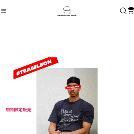
Recommend
おすすめキーワード
Category
商品カテゴリ
SHOEHURRY!/RBAアパレル
RHYMES BASKETBALL ACADEMY
SHOEHURRY! LOGO
#HARDWORK #INTENSITY #ENERGY
CULTURE WASN'T BUILT IN A DAY
TO PROTECT.（守）
EVERY DETAIL MATTERS.
HARDWORK
OTHERS
ワークアウトギア
選手ブランド