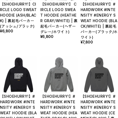
【SHOEHURRY!】CI
【SHOEHURRY!】 C
【SHOEHURRY!】#
RCLE LOGO SWEAT
IRCLE LOGO SWEA
HARDWORK #INTE
HOODIE (ASH/BLAC
T HOODIE (HEATHE
NSITY #ENERGY S
K) | 裏起毛パーカー
R GRAY/WHITE) | 裏
WEAT HOODIE (BLA
(アッシュ/ブラック)
起毛パーカー(ヘザー
CK/WHITE) | 裏起毛
¥6,800
グレー/ホワイト)
パーカー(ブラック/ホ
¥6,800
ワイト)
¥7,800
【SHOEHURRY!】#
【SHOEHURRY!】#
【SHOEHURRY!】#
HARDWORK #INTE
HARDWORK #INTE
HARDWORK #INTE
NSITY #ENERGY S
NSITY #ENERGY S
NSITY #ENERGY S
WEAT HOODIE (BLA
WEAT HOODIE (HEA
WEAT HOODIE (CE