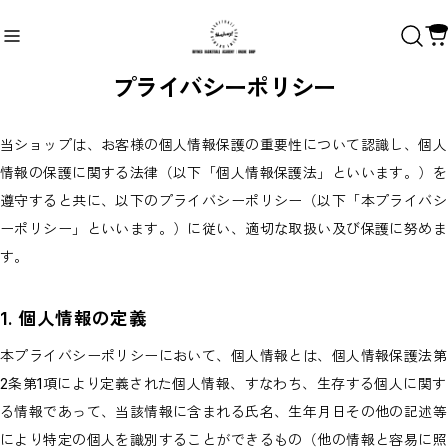
プライバシーポリシー
当ショップは、お客様の個人情報保護の重要性について認識し、個人
Recommend
おすすめキーワード
情報の保護に関する法律（以下「個人情報保護法」といいます。）を
遵守すると共に、以下のプライバシーポリシー（以下「本プライバシ
Category
商品カテゴリ
ーポリシー」といいます。）に従い、適切な取扱い及び保護に努めま
SHOEHURRY!/RBAアパレル
す。
RHYMES BASKETBALL ACADEMY
SHOEHURRY! LOGO
#HARDWORK #INTENSITY #ENERGY
1. 個人情報の定義
CULTURE WASN'T BUILT IN A DAY
TO PROTECT.（守）
本プライバシーポリシーにおいて、個人情報とは、個人情報保護法第
EVERY DETAIL MATTERS.
HARDWORK
2条第1項により定義された個人情報、すなわち、生存する個人に関す
OTHERS
ワークアウトギア
る情報であって、当該情報に含まれる氏名、生年月日その他の記述等
選手ブランド
により特定の個人を識別することができるもの（他の情報と容易に照