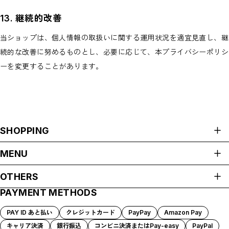
13. 継続的改善
当ショップは、個人情報の取扱いに関する運用状況を適宜見直し、継
続的な改善に努めるものとし、必要に応じて、本プライバシーポリシ
ーを変更することがあります。
SHOPPING
ALL ITEMS
MENU
SHOEHURRY!/RBAアパレル
HOME
OTHERS
RHYMES BASKETBALL ACADEMY
ABOUT
SHOEHURRY! LOGO
PAYMENT METHODS
プライバシーポリシー
#HARDWORK #INTENSITY #ENERGY
SHOP GUIDE
CULTURE WASN'T BUILT IN A DAY
特定商取引法に基づく表記
PAYMENT METHODS
PAY ID あと払い
クレジットカード
PayPay
Amazon Pay
TO PROTECT.（守）
会員規約
BLOG
キャリア決済
銀行振込
コンビニ決済またはPay-easy
PayPal
EVERY DETAIL MATTERS.