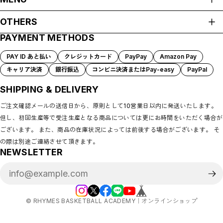
SHOEHURRY!/RBAアパレル
HOME
OTHERS
RHYMES BASKETBALL ACADEMY
ABOUT
SHOEHURRY! LOGO
PAYMENT METHODS
プライバシーポリシー
#HARDWORK #INTENSITY #ENERGY
SHOP GUIDE
CULTURE WASN'T BUILT IN A DAY
特定商取引法に基づく表記
PAYMENT METHODS
PAY ID あと払い
クレジットカード
PayPay
Amazon Pay
TO PROTECT.（守）
会員規約
BLOG
キャリア決済
銀行振込
コンビニ決済またはPay-easy
PayPal
EVERY DETAIL MATTERS.
COMMUNITY
HARDWORK
MEMBERSHIP
SHIPPING & DELIVERY
OTHERS
ワークアウトギア
MYPAGE
ご注文確認メールの送信日から、原則として10営業日以内に発送いたします。
LOGIN
選手ブランド
但し、初回生産等で受注生産となる商品については更にお時間をいただく場合が
CONTACT
＃TEAMLEON｜松本健児リオン
ございます。 また、商品の在庫状況によっては前後する場合がございます。 そ
WHO AM I｜ディクソンジュニアタリキ
の際は別途ご連絡させて頂きます。
NEWSLETTER
©︎ RHYMES BASKETBALL ACADEMY｜オンラインショップ