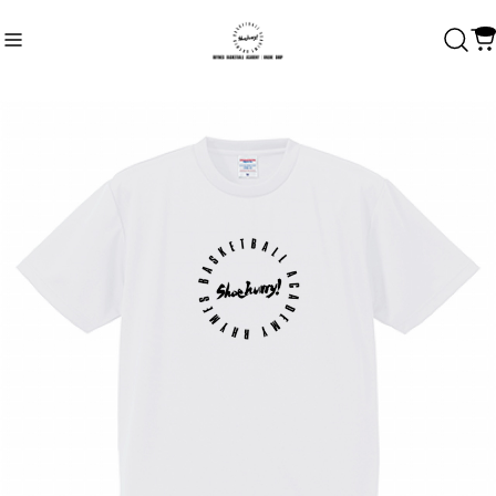
Recommend
おすすめキーワード
Category
商品カテゴリ
SHOEHURRY!/RBAアパレル
RHYMES BASKETBALL ACADEMY
SHOEHURRY! LOGO
#HARDWORK #INTENSITY #ENERGY
CULTURE WASN'T BUILT IN A DAY
TO PROTECT.（守）
EVERY DETAIL MATTERS.
HARDWORK
OTHERS
ワークアウトギア
選手ブランド